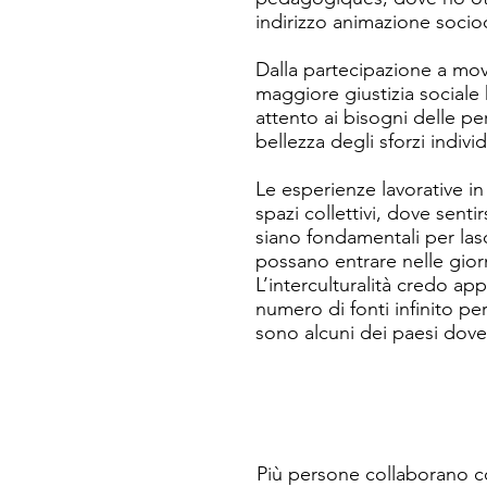
indirizzo animazione socioc
Dalla partecipazione a mov
maggiore giustizia social
attento ai bisogni delle pe
bellezza degli sforzi individ
Le esperienze lavorative i
spazi collettivi, dove senti
siano fondamentali per las
possano entrare nelle giorna
L’interculturalità credo a
numero di fonti infinito per
sono alcuni dei paesi dove 
colleghi, sono altre fonti i
Nocciola: la disponibilità 
Dal 2009 al 2012 ho ideato 
primi progetti di animazion
Più persone collaborano co
favoriva il vivere collettiv