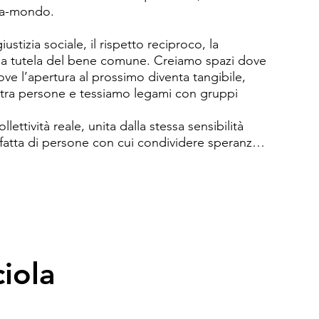
a-mondo. 

ustizia sociale, il rispetto reciproco, la 
 e la tutela del bene comune. Creiamo spazi dove 
ove l’apertura al prossimo diventa tangibile, 
ra persone e tessiamo legami con gruppi 
ettività reale, unita dalla stessa sensibilità 
, fatta di persone con cui condividere speranze 
o incontri di costruzione.

re luoghi, corsi, momenti conviviali dove 
ardo curioso e creativo è legittimo e dove 
e. Orgogliose di essere accusate di 
roviamo un senso nel sistema dominante, 
ve approdare e ricordarsi, mentre si prende 
ciola
ormente è segno di salute mentale nel contesto 
, o inventarsi nuove strade, è essenziale trovare 
ntura, momenti di bellezza, spazi per essere 