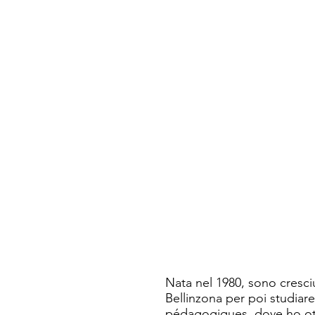
Ora sappiamo che possiamo 
La Nocciola non vuole unic
La Nocciola è cambiamento
Per capirlo, per sperimenta
.
Nata nel 1980, sono cresciu
Bellinzona per poi studiare
pédagogiques, dove ho ott