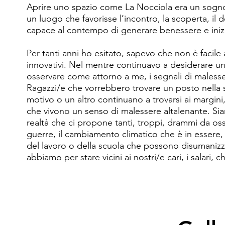
Aprire uno spazio come La Nocciola era un sogno n
un luogo che favorisse l’incontro, la scoperta, il
capace al contempo di generare benessere e inizia
Per tanti anni ho esitato, sapevo che non è facile a
innovativi. Nel mentre continuavo a desiderare u
osservare come attorno a me, i segnali di malesse
Ragazzi/e che vorrebbero trovare un posto nella 
motivo o un altro continuano a trovarsi ai margini,
che vivono un senso di malessere altalenante. Si
realtà che ci propone tanti, troppi, drammi da oss
guerre, il cambiamento climatico che è in essere,
del lavoro o della scuola che possono disumanizza
abbiamo per stare vicini ai nostri/e cari, i salari,
sufficienti a garantire una vita serena.

Eppure, in questo contesto ho sempre incontrato p
sperano, che riflettono, che fanno. Quello che p
pensare che accanto al mondo che non mi piace,