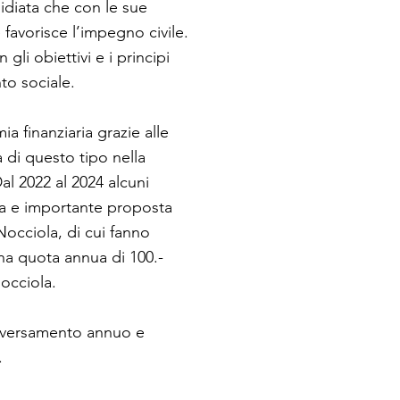
sé stessi. 

idiata che con le sue
e favorisce l’impegno civile.
Realizziamo cambiamento attr
li obiettivi e i principi
richiedono la partecipazion
to sociale.
più ampio e diversificato. P
giuste e sosteniamo cause e i
 Proponiamo momenti di fo
a finanziaria grazie alle
Libreria sociale. Sosteniamo
va di questo tipo nella
negozio di vestiti di secon
al 2022 al 2024 alcuni
la e importante proposta
Tutto questo lo facciamo i
all’altra economia, generata 
 Nocciola, di cui fanno
concreto delle e degli adere
na quota annua di 100.-
Nocciola.
Abbiamo affidato il compito
Aziz, responsabile de La No
 il versamento annuo e
desideri di chi aderisce comu
.
Quando abbiamo aperto, ne
era in salita: creare comuni