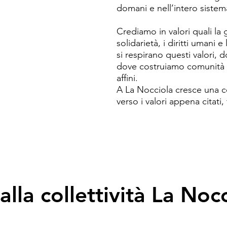
domani e nell’intero sistem
Crediamo in valori quali la gi
solidarietà, i diritti umani
si respirano questi valori, d
dove costruiamo comunità t
affini.

A La Nocciola cresce una coll
verso i valori appena citati
e fatiche, momenti di svago 
Sentiamo l’esigenza di offri
osservare la realtà con sgu
trovare complici è possibil
inadeguatezza perché non t
offriamo un porto sicuro do
alla collettività La Noc
fiato, che dibattersi interi
attuale. E che per resistere
compagni e compagne d’avve