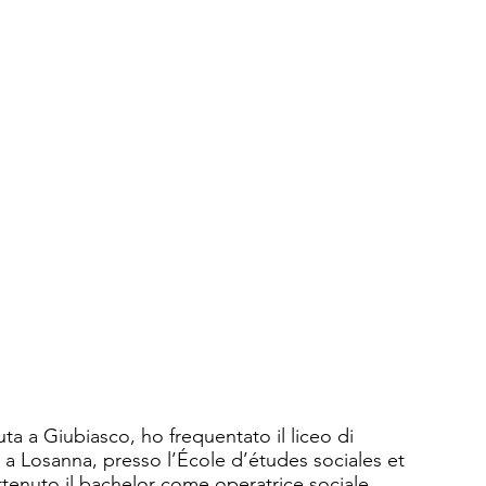
farcela perché siamo sempre di più.

amente contribuire a generare cambiamento, 
.

rlo, raggiungeteci sul posto.
ta a Giubiasco, ho frequentato il liceo di 
 a Losanna, presso l’École d’études sociales et 
enuto il bachelor come operatrice sociale, 