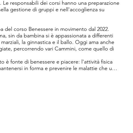
i. Le responsabili dei corsi hanno una preparazione 
lla gestione di gruppi e nell'accoglienza su 
 stanziale, destinata a tutta la popolazione, un 
diventare punto di riferimento per fare, 
ere.
a del corso Benessere in movimento dal 2022. 
 sin da bambina si è appassionata a differenti 
i marziali, la ginnastica e il ballo. Oggi ama anche 
giate, percorrendo vari Cammini, come quello di 
 è fonte di benessere e piacere: l'attività fisica 
antenersi in forma e prevenire le malattie che un 
, le emozioni, la creatività, la socializzazione.

d approfondire le sue conoscenza pratiche e 
i del movimento, frequentando formazioni specifiche 
tutti i tipi (dai bambini agli anziani a persone con 
 Nocciola momenti di formazione per adulti e 
scientifico. Biotecnologa industriale, formatrice 
ica desidera rendere la scienza accessibile a tutti, 