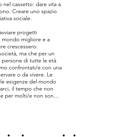
senza mai perdere il rigore
el cassetto: dare vita a 
 dono. Creare uno spazio 
Anna Kiskanc guida per La N
tiva sociale.

regista si è diplomata nel 
Dimitri e ha approfondito i
vviare progetti 
dedicarsi a progetti capaci 
n mondo migliore e a 
re crescessero. 
Accanto a queste persone a
società, ma che per un 
collettività de La Nocciol
 persone di tutte le età 
compiti concreti, nell'appro
amo confrontati/e con una 
regalare entusiasmo ed ene
ervare o da vivere. Le 
Si tratta di un gruppo num
continua a crescere.
 le esigenze del mondo 
rci, il tempo che non 
 che per molti/e non sono 
ersone brillanti, che 
ossono. Ho cominciato a 
 c’è già un mondo 