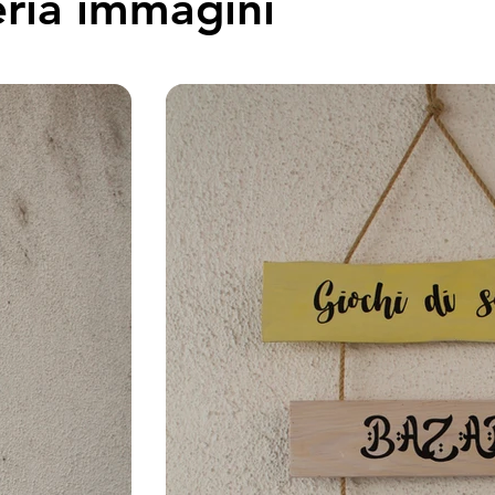
eria immagini
o.

ile proposta, che della 
deciso di trasformare il 
ornata al perché di una 
 di aprire una società a 
l'idea che se vogliamo 
 altra che abbiamo 
ssiamo decidere di 
li ma per dare qualità e 
uesto, la possibilità di 
llezza e altruismo. Uno 
un agire razionale 
nicamente attraverso la 
 mille e una possibilità 
vembre 2022