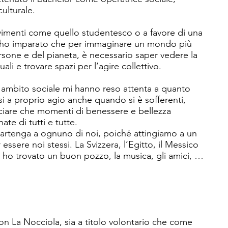
ulturale.

imenti come quello studentesco o a favore di una 
e ho imparato che per immaginare un mondo più 
rsone e del pianeta, è necessario saper vedere la 
uali e trovare spazi per l’agire collettivo.

n ambito sociale mi hanno reso attenta a quanto 
rsi a proprio agio anche quando si è sofferenti, 
ciare che momenti di benessere e bellezza 
te di tutti e tutte.

ppartenga a ognuno di noi, poiché attingiamo a un 
 essere noi stessi. La Svizzera, l’Egitto, il Messico 
ho trovato un buon pozzo, la musica, gli amici, i 
nesauribili. E anche questo vorrei animasse La 
a conoscere e a lasciarsi conoscere.

e curato il progetto “Piazza aperta”, uno tra i 
e territoriale che, poggiandosi su di un furgone, 
n La Nocciola, sia a titolo volontario che come 
amente lo spazio pubblico.
