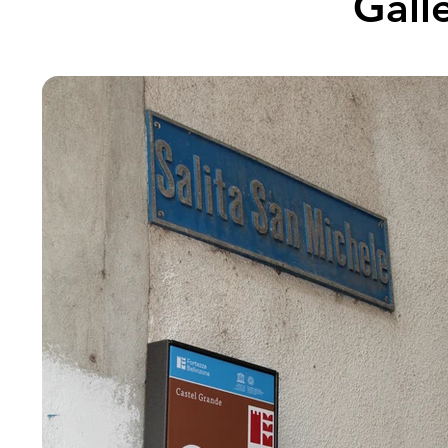
Gall
diverso che cresce, al quale in tanti/e contribuiam
Finalmente convinta sia delle necessità di una sim
possibilità che questa venisse capita e accolta, ho 
sogno in realtà. Per dar forma al desiderio sono t
Nocciola, all'idea di un mondo diverso e ho scelto
garanzia limitata, di muovermi in autonomia, con 
uscire dal circolo attuale è anche di un’economia
bisogno.

Voglio credere che se ci fermiamo a riflettere po
spendere non per oggetti che non ci sono essenzia
prospettiva al nostro tempo. La Nocciola propone q
trascorrere momenti di qualità, dotati di senso, be
spazio che è frutto di entusiasmo e solidarietà, di 
vincolato ad un'urgenza utopica, che si sostiene u
sua offerta, attraverso chi sceglie di investire nelle
che offre.

Monya Abdel Aziz, responsabile La Nocciola, no