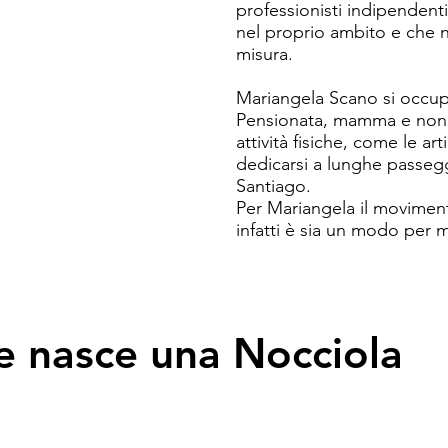
professionisti indipendent
nel proprio ambito e che ne
Oggi apro un’esperienza più
misura.  

luogo che mi auguro possa 
conoscere, regalare, cresc
Mariangela Scano si occup
Pensionata, mamma e nonna,
attività fisiche, come le art
dedicarsi a lunghe passeg
Santiago.

Per Mariangela il movimento
infatti è sia un modo per m
mezzo per stimolare la mente
Negli anni ha continuato a
quelle relative ai benefic
e lavorando con persone di 
 nasce una Nocciola
difficoltà).

Ania Limonta propone a La
atelier per bambini a tema 
STEM e divulgatrice scientif